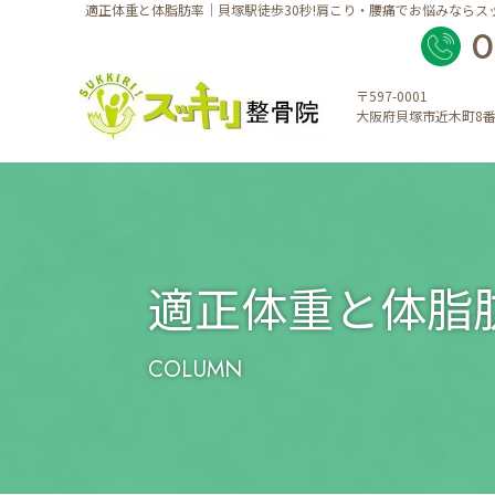
適正体重と体脂肪率｜貝塚駅徒歩30秒!肩こり・腰痛でお悩みならス
0
〒597-0001
大阪府貝塚市近木町8番
適正体重と体脂
COLUMN