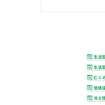
生活
生活
むく
低体
冷え