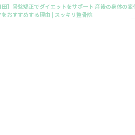
をおすすめする理由 | スッキリ整骨院
佐野】骨盤矯正 骨盤が歪む原因とは 産後にもおすすめ！
もサポート | スッキリ整骨院
エット失敗の原因は？
エットの第一法則
エットと空腹感
障害を防ぐためには？
 タンパク質 炭水化物 ビタミン ミネラルといろい
とはどういうこと？