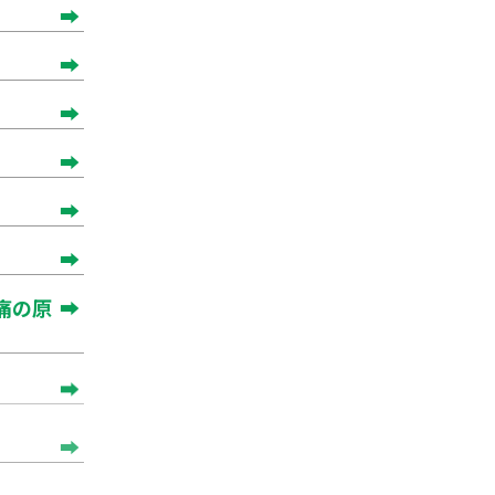
痛の原
化と骨