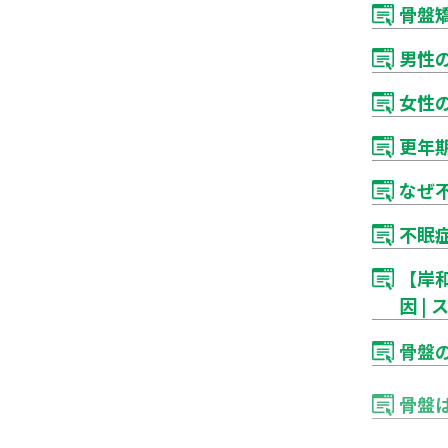
骨盤
男性
女性
更年
なぜ
不眠
【岸
因 |
骨盤
骨盤
【岸