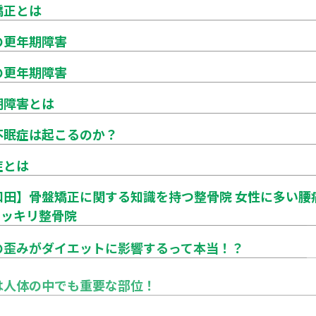
矯正とは
の更年期障害
の更年期障害
期障害とは
不眠症は起こるのか？
症とは
和田】骨盤矯正に関する知識を持つ整骨院 女性に多い腰
 スッキリ整骨院
の歪みがダイエットに影響するって本当！？
は人体の中でも重要な部位！
和田】骨盤矯正でダイエットをサポート 産後の身体の変