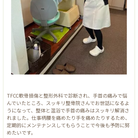
で
お
悩
み
な
ら
ス
ッ
キ
リ
整
骨
院
〒
59
TFCC軟骨損傷と整形外科で診断され、手首の痛みで悩
7-
んでいたところ、スッキリ整骨院さんでお世話になるよ
00
うになって、整体と温浴で手首の痛みはスッキリ解消さ
01
れました。仕事柄腰を痛めたり手を痛めたりするため、
大
定期的にメンテナンスしてもらうことで今後も予防に努
阪
めたいです。