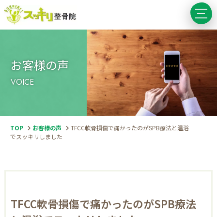
お客様の声
VOICE
TF
CC
軟
骨
TOP
お客様の声
TFCC軟骨損傷で痛かったのがSPB療法と温浴
損
でスッキリしました
傷
で
痛
か
っ
た
の
が
TFCC軟骨損傷で痛かったのがSPB療法
SP
B