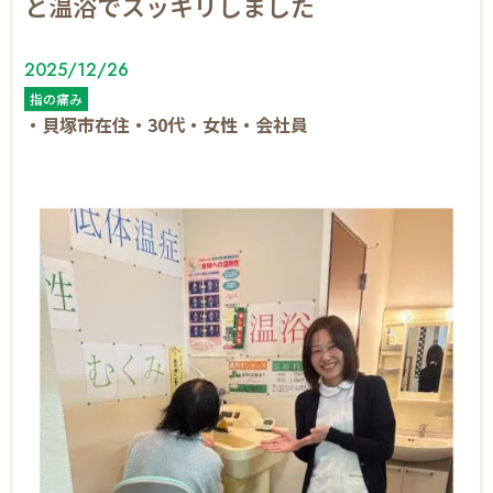
と温浴でスッキリしました
療
法
と
温
2025/12/26
浴
で
指の痛み
ス
・貝塚市在住・30代・女性・会社員
ッ
キ
リ
し
ま
し
た
｜
貝
塚
駅
徒
歩
30
秒!
肩
こ
り
・
腰
痛