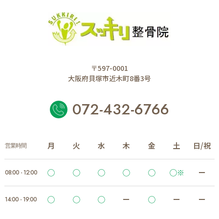
〒597-0001
大阪府貝塚市近木町8番3号
072-432-6766
月
火
水
木
金
土
日/祝
営業時間
◯
◯
◯
◯
◯
◯※
ー
08:00 - 12:00
◯
◯
◯
ー
◯
ー
ー
14:00 - 19:00