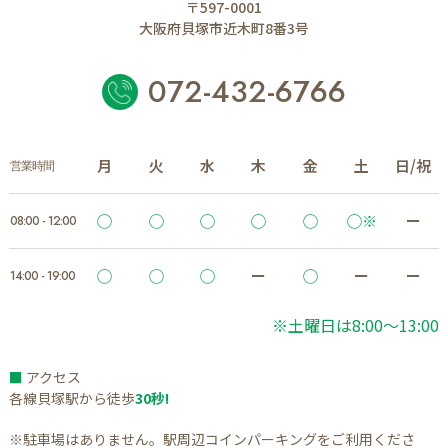
〒597-0001
大阪府貝塚市近木町8番3号
072-432-6766
月
火
水
木
金
土
日/祝
営業時間
◯
◯
◯
◯
◯
◯※
ー
08:00 - 12:00
◯
◯
◯
ー
◯
ー
ー
14:00 - 19:00
※土曜日は8:00～13:00
■
アクセス
各線貝塚駅から徒歩
30秒!
※駐車場はありません。駅周辺コインパーキングをご利用くださ