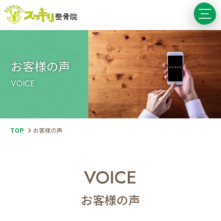
お客様の声
VOICE
お
客
様
の
TOP
お客様の声
声
｜
貝
塚
駅
VOICE
徒
歩
30
お客様の声
秒!
肩
こ