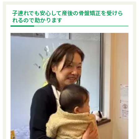
り
・
腰
子連れでも安心して産後の骨盤矯正を受けら
痛
れるので助かります
で
お
悩
み
な
ら
ス
ッ
キ
リ
整
骨
院
〒
59
7-
00
01