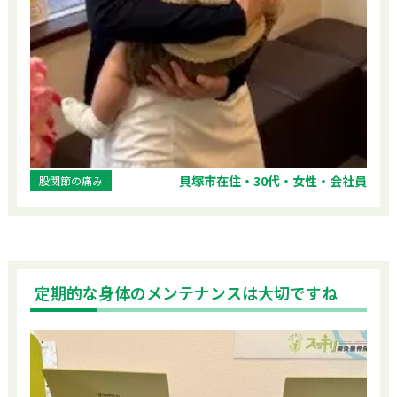
大
阪
府
貝
塚
市
近
木
貝塚市在住・30代・女性・会社員
股関節の痛み
町
8
番
3
号
定期的な身体のメンテナンスは大切ですね